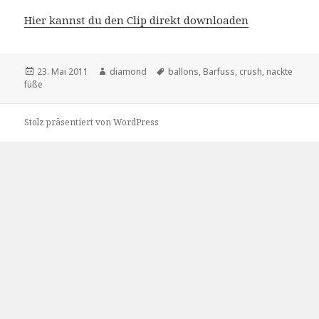
Hier kannst du den Clip direkt downloaden
Veröffentlicht
Autor
Schlagwörter
23. Mai 2011
diamond
ballons
,
Barfuss
,
crush
,
nackte
am
füße
Stolz präsentiert von WordPress