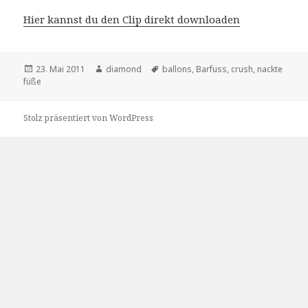
Hier kannst du den Clip direkt downloaden
Veröffentlicht
Autor
Schlagwörter
23. Mai 2011
diamond
ballons
,
Barfuss
,
crush
,
nackte
am
füße
Stolz präsentiert von WordPress