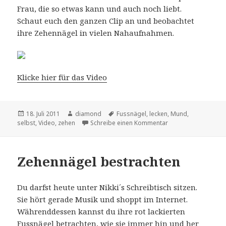
Frau, die so etwas kann und auch noch liebt.
Schaut euch den ganzen Clip an und beobachtet
ihre Zehennägel in vielen Nahaufnahmen.
Klicke hier für das Video
Veröffentlicht
Autor
Schlagwörter
18. Juli 2011
diamond
Fussnägel
,
lecken
,
Mund
,
am
zu Anny nimmt ihre
selbst
,
Video
,
zehen
Schreibe einen Kommentar
Zehennägel bestrachten
Du darfst heute unter Nikki´s Schreibtisch sitzen.
Sie hört gerade Musik und shoppt im Internet.
Währenddessen kannst du ihre rot lackierten
Fussnägel betrachten, wie sie immer hin und her